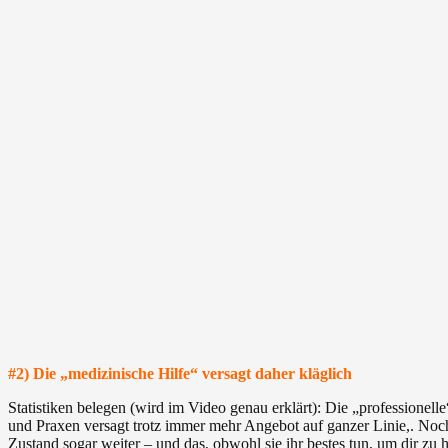
#2) Die „medizinische Hilfe“ versagt daher kläglich
Statistiken belegen (wird im Video genau erklärt): Die „professionell
und Praxen versagt trotz immer mehr Angebot auf ganzer Linie,. Noch
Zustand sogar weiter – und das, obwohl sie ihr bestes tun, um dir zu h