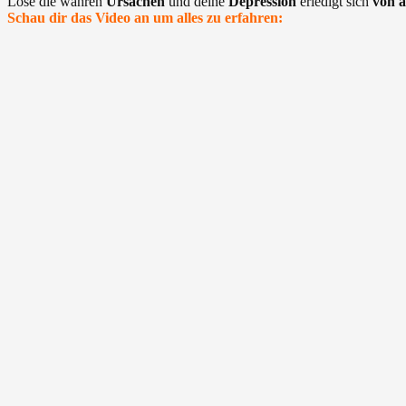
Löse die wahren
Ursachen
und deine
Depression
erledigt sich
von a
Schau dir das Video an um alles zu erfahren: