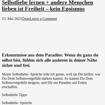
Selbstliebe lernen + andere Menschen
lieben ist Freiheit – kein Egoismus
on
15. Mai 2021
Özge
Leave a Comment
Selbstliebe
lernen
+
andere
Menschen
lieben
ist
Freiheit
Erkenntnisse aus dem Paradies: Wenn du ganz du
–
selbst bist, fühlen sich alle anderen in deiner Nähe
kein
sicher und frei.
Egoismus
Meine Selbstliebe- Sprüche teile ich gerne, weil sie Dir helfen, wie
Du Dein Selbstwertgefühl stärken kannst. So kannst Du Dein
Selbstwertgefühl steigern, und Dir ein Paradies auf Erden
erschaffen.
Selbstliebe Tipps
Selbstliebe- Sprüche