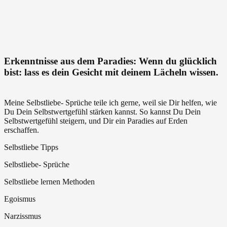
lernen
+
andere
Menschen
lieben
ist
Freiheit
Erkenntnisse aus dem Paradies: Wenn du glücklich
–
bist: lass es dein Gesicht mit deinem Lächeln wissen.
kein
Egoismus
Meine Selbstliebe- Sprüche teile ich gerne, weil sie Dir helfen, wie
Du Dein Selbstwertgefühl stärken kannst. So kannst Du Dein
Selbstwertgefühl steigern, und Dir ein Paradies auf Erden
erschaffen.
Selbstliebe Tipps
Selbstliebe- Sprüche
Selbstliebe lernen Methoden
Egoismus
Narzissmus