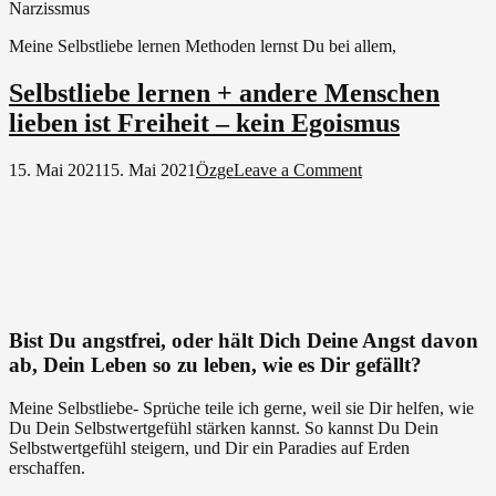
Narzissmus
Meine Selbstliebe lernen Methoden lernst Du bei allem,
Selbstliebe lernen + andere Menschen
lieben ist Freiheit – kein Egoismus
on
15. Mai 2021
15. Mai 2021
Özge
Leave a Comment
Selbstliebe
lernen
+
andere
Menschen
lieben
ist
Freiheit
Bist Du angstfrei, oder hält Dich Deine Angst davon
–
ab, Dein Leben so zu leben, wie es Dir gefällt?
kein
Egoismus
Meine Selbstliebe- Sprüche teile ich gerne, weil sie Dir helfen, wie
Du Dein Selbstwertgefühl stärken kannst. So kannst Du Dein
Selbstwertgefühl steigern, und Dir ein Paradies auf Erden
erschaffen.