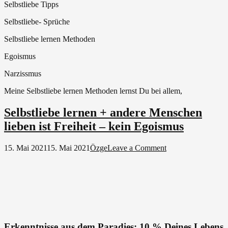
Selbstliebe Tipps
Selbstliebe- Sprüche
Selbstliebe lernen Methoden
Egoismus
Narzissmus
Meine Selbstliebe lernen Methoden lernst Du bei allem,
Selbstliebe lernen + andere Menschen
lieben ist Freiheit – kein Egoismus
on
15. Mai 2021
15. Mai 2021
Özge
Leave a Comment
Selbstliebe
lernen
+
andere
Menschen
lieben
ist
Freiheit
Erkenntnisse aus dem Paradies: 10 % Deines Lebens