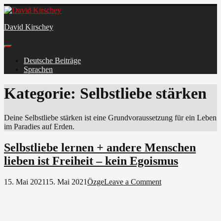
Skip
to
David Kirschey
content
Deutsche Beiträge
Sprachen
Facebook
Kategorie:
Selbstliebe stärken
Deine Selbstliebe stärken ist eine Grundvoraussetzung für ein Leben
im Paradies auf Erden.
Selbstliebe lernen + andere Menschen
lieben ist Freiheit – kein Egoismus
on
15. Mai 2021
15. Mai 2021
Özge
Leave a Comment
Selbstliebe
lernen
+
andere