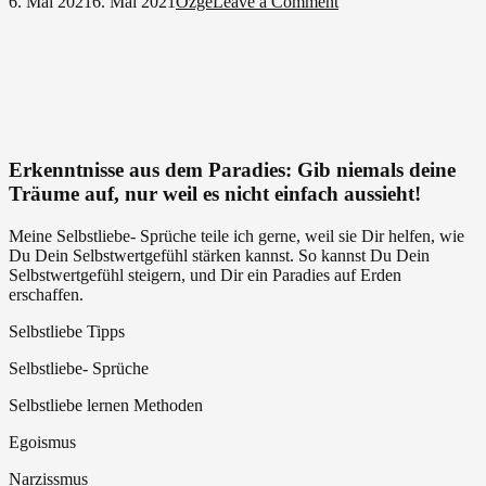
on
6. Mai 2021
6. Mai 2021
Özge
Leave a Comment
Selbstliebe
lernen
+
andere
Menschen
lieben
ist
Freiheit
Erkenntnisse aus dem Paradies: Gib niemals deine
–
Träume auf, nur weil es nicht einfach aussieht!
kein
Egoismus
Meine Selbstliebe- Sprüche teile ich gerne, weil sie Dir helfen, wie
Du Dein Selbstwertgefühl stärken kannst. So kannst Du Dein
Selbstwertgefühl steigern, und Dir ein Paradies auf Erden
erschaffen.
Selbstliebe Tipps
Selbstliebe- Sprüche
Selbstliebe lernen Methoden
Egoismus
Narzissmus