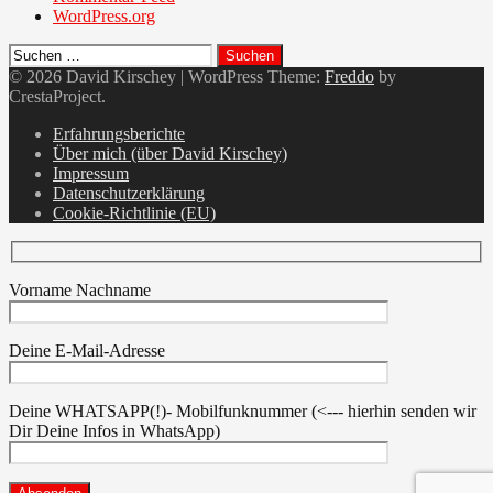
WordPress.org
Suchen
nach:
© 2026 David Kirschey
|
WordPress Theme:
Freddo
by
CrestaProject.
Facebook
Erfahrungsberichte
Über mich (über David Kirschey)
Impressum
Datenschutzerklärung
Cookie-Richtlinie (EU)
Vorname Nachname
Deine E-Mail-Adresse
Deine WHATSAPP(!)- Mobilfunknummer (<--- hierhin senden wir
Dir Deine Infos in WhatsApp)