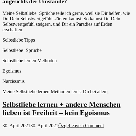
angesichts der Umstände?
kein
Egoismus
Meine Selbstliebe- Sprüche teile ich gerne, weil sie Dir helfen, wie
Du Dein Selbstwertgefühl stärken kannst. So kannst Du Dein
Selbstwertgefühl steigern, und Dir ein Paradies auf Erden
erschaffen.
Selbstliebe Tipps
Selbstliebe- Sprüche
Selbstliebe lernen Methoden
Egoismus
Narzissmus
Meine Selbstliebe lernen Methoden lernst Du bei allem,
Selbstliebe lernen + andere Menschen
lieben ist Freiheit – kein Egoismus
on
30. April 2021
30. April 2021
Özge
Leave a Comment
Selbstliebe