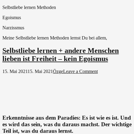
Selbstliebe lernen Methoden
Egoismus
Narzissmus
Meine Selbstliebe lernen Methoden lernst Du bei allem,
Selbstliebe lernen + andere Menschen
lieben ist Freiheit – kein Egoismus
on
15. Mai 2021
15. Mai 2021
Özge
Leave a Comment
Selbstliebe
lernen
+
andere
Menschen
lieben
ist
Freiheit
Erkenntnisse aus dem Paradies: Es ist wie es ist. Und
–
es wird das sein, was du daraus machst. Der wichtige
kein
Teil ist, was du daraus lernst.
Egoismus