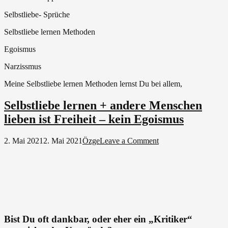
Selbstliebe- Sprüche
Selbstliebe lernen Methoden
Egoismus
Narzissmus
Meine Selbstliebe lernen Methoden lernst Du bei allem,
Selbstliebe lernen + andere Menschen
lieben ist Freiheit – kein Egoismus
on
2. Mai 2021
2. Mai 2021
Özge
Leave a Comment
Selbstliebe
lernen
+
andere
Menschen
lieben
ist
Freiheit
Bist Du oft dankbar, oder eher ein „Kritiker“
–