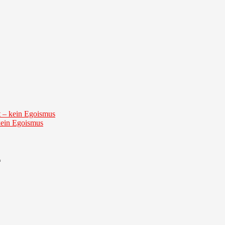
it – kein Egoismus
 kein Egoismus
*