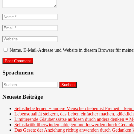
Name
*
Email
*
Website
Name, E-Mail-Adresse und Website in diesem Browser für meine
Sprachmenu
Suchen
nach:
Neueste Beiträge
Selbstliebe lernen + andere Menschen lieben ist Freiheit – kei
Lebensqualität steigern, das Leben einfacher machen, glücklic
Limitierende Glaubenssätze auflösen durch anders denken = M
Selbstkritik überwinden, ablegen und loswerden durch Gedank
Das Gesetz der Anziehung richtig anwenden durch Gedanken 