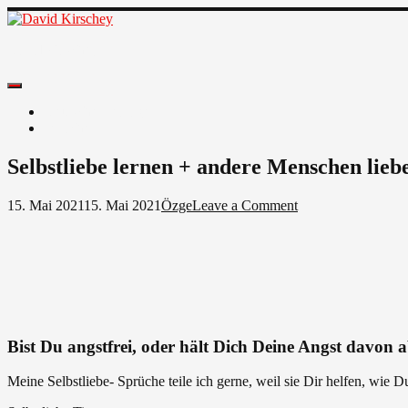
Skip
to
David Kirschey
content
Deutsche Beiträge
Sprachen
Facebook
Selbstliebe lernen + andere Menschen liebe
on
15. Mai 2021
15. Mai 2021
Özge
Leave a Comment
Selbstliebe
lernen
+
andere
Menschen
lieben
ist
Freiheit
Bist Du angstfrei, oder hält Dich Deine Angst davon ab
–
kein
Meine Selbstliebe- Sprüche teile ich gerne, weil sie Dir helfen, wie 
Egoismus