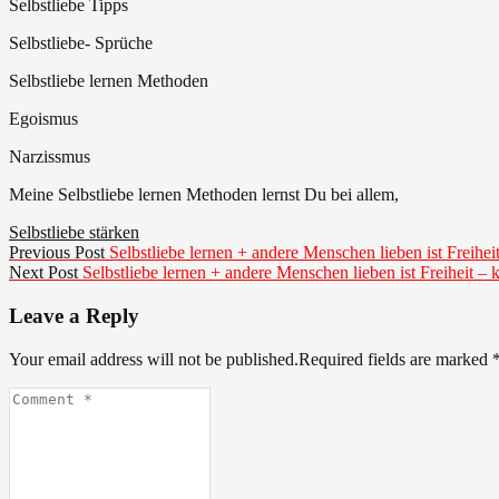
Selbstliebe Tipps
Selbstliebe- Sprüche
Selbstliebe lernen Methoden
Egoismus
Narzissmus
Meine Selbstliebe lernen Methoden lernst Du bei allem,
Selbstliebe stärken
Beitragsnavigation
Previous
Previous Post
Selbstliebe lernen + andere Menschen lieben ist Freihe
Next
post:
Next Post
Selbstliebe lernen + andere Menschen lieben ist Freiheit –
post:
Leave a Reply
Your email address will not be published.Required fields are marked
Comment
*