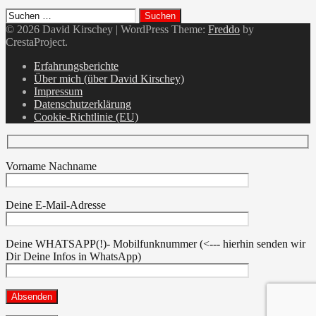
Suchen
nach:
© 2026 David Kirschey
|
WordPress Theme:
Freddo
by
CrestaProject.
Facebook
Erfahrungsberichte
Über mich (über David Kirschey)
Impressum
Datenschutzerklärung
Cookie-Richtlinie (EU)
Vorname Nachname
Deine E-Mail-Adresse
Deine WHATSAPP(!)- Mobilfunknummer (<--- hierhin senden wir
Dir Deine Infos in WhatsApp)