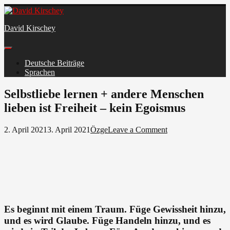
Skip
to
David Kirschey
content
Deutsche Beiträge
Sprachen
Facebook
Selbstliebe lernen + andere Menschen
lieben ist Freiheit – kein Egoismus
on
2. April 2021
3. April 2021
Özge
Leave a Comment
Selbstliebe
lernen
+
andere
Menschen
lieben
ist
Freiheit
Es beginnt mit einem Traum. Füge Gewissheit hinzu,
–
und es wird Glaube. Füge Handeln hinzu, und es
kein