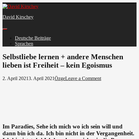
Skip
to
David Kirschey
content
Deutsche Beiträge
Sprachen
Facebook
Selbstliebe lernen + andere Menschen
lieben ist Freiheit – kein Egoismus
on
2. April 2021
3. April 2021
Özge
Leave a Comment
Selbstliebe
lernen
+
andere
Menschen
lieben
ist
Freiheit
Im Paradies, Sehe ich mich wo ich sein will und
–
dann bin ich da. Ich bin nicht in der Vergangenheit.
kein