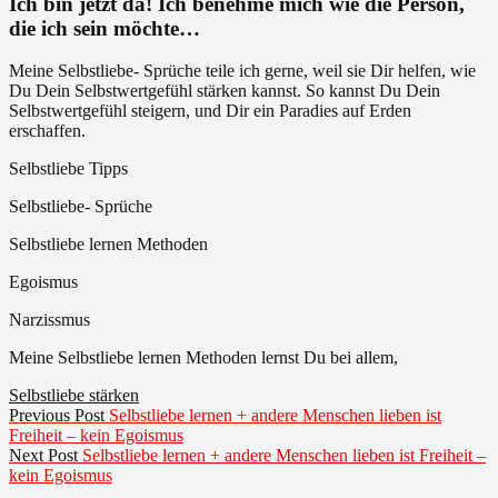
Ich bin jetzt da! Ich benehme mich wie die Person,
Egoismus
die ich sein möchte…
Meine Selbstliebe- Sprüche teile ich gerne, weil sie Dir helfen, wie
Du Dein Selbstwertgefühl stärken kannst. So kannst Du Dein
Selbstwertgefühl steigern, und Dir ein Paradies auf Erden
erschaffen.
Selbstliebe Tipps
Selbstliebe- Sprüche
Selbstliebe lernen Methoden
Egoismus
Narzissmus
Meine Selbstliebe lernen Methoden lernst Du bei allem,
Selbstliebe stärken
Beitragsnavigation
Previous
Previous Post
Selbstliebe lernen + andere Menschen lieben ist
post:
Freiheit – kein Egoismus
Next
Next Post
Selbstliebe lernen + andere Menschen lieben ist Freiheit –
post:
kein Egoismus