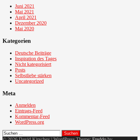
Juni 2021
Mai 2021
April 2021
Dezember 2020
Mai 2020
Kategorien
Deutsche Beiträge
Inspiration des Tages
Nicht kategorisiert
Posts
Selbstliebe stärken
Uncategorized
Meta
Anmelden
Eintrags-Feed
Kommentar-Feed
WordPress.org
Suchen
nach:
© 2026 David Kirschey
|
WordPress Theme:
Freddo
by