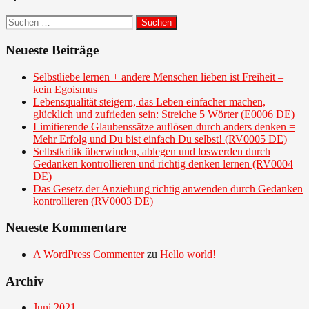
Suchen
nach:
Neueste Beiträge
Selbstliebe lernen + andere Menschen lieben ist Freiheit –
kein Egoismus
Lebensqualität steigern, das Leben einfacher machen,
glücklich und zufrieden sein: Streiche 5 Wörter (E0006 DE)
Limitierende Glaubenssätze auflösen durch anders denken =
Mehr Erfolg und Du bist einfach Du selbst! (RV0005 DE)
Selbstkritik überwinden, ablegen und loswerden durch
Gedanken kontrollieren und richtig denken lernen (RV0004
DE)
Das Gesetz der Anziehung richtig anwenden durch Gedanken
kontrollieren (RV0003 DE)
Neueste Kommentare
A WordPress Commenter
zu
Hello world!
Archiv
Juni 2021