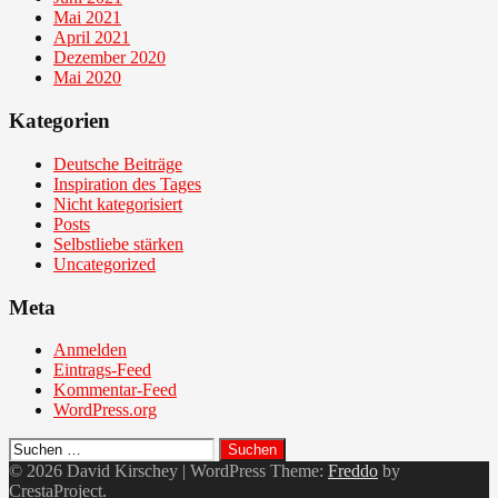
Mai 2021
April 2021
Dezember 2020
Mai 2020
Kategorien
Deutsche Beiträge
Inspiration des Tages
Nicht kategorisiert
Posts
Selbstliebe stärken
Uncategorized
Meta
Anmelden
Eintrags-Feed
Kommentar-Feed
WordPress.org
Suchen
nach:
© 2026 David Kirschey
|
WordPress Theme:
Freddo
by
CrestaProject.