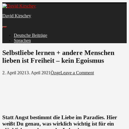
Skip
to
David Kirschey
content
Deutsche Beiträge
Sprachen
Facebook
Selbstliebe lernen + andere Menschen
lieben ist Freiheit – kein Egoismus
on
2. April 2021
3. April 2021
Özge
Leave a Comment
Selbstliebe
lernen
+
andere
Menschen
lieben
ist
Freiheit
Statt Angst bestimmt die Liebe im Paradies. Hier
–
weißt Du genau, was wirklich wichtig ist für ein
kein