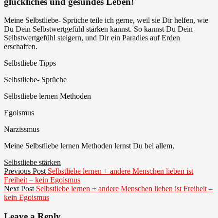
glückliches und gesundes Leben!
Egoismus
Meine Selbstliebe- Sprüche teile ich gerne, weil sie Dir helfen, wie
Du Dein Selbstwertgefühl stärken kannst. So kannst Du Dein
Selbstwertgefühl steigern, und Dir ein Paradies auf Erden
erschaffen.
Selbstliebe Tipps
Selbstliebe- Sprüche
Selbstliebe lernen Methoden
Egoismus
Narzissmus
Meine Selbstliebe lernen Methoden lernst Du bei allem,
Selbstliebe stärken
Beitragsnavigation
Previous
Previous Post
Selbstliebe lernen + andere Menschen lieben ist
post:
Freiheit – kein Egoismus
Next
Next Post
Selbstliebe lernen + andere Menschen lieben ist Freiheit –
post:
kein Egoismus
Leave a Reply